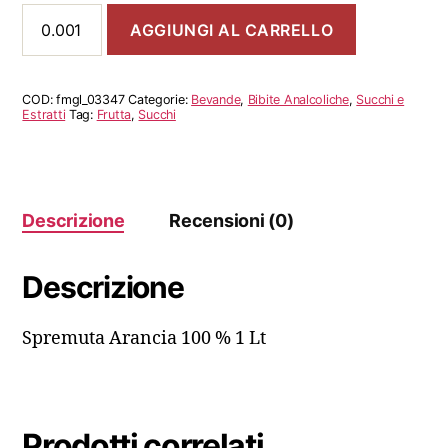
Spremuta
AGGIUNGI AL CARRELLO
Arancia
100
%
1
COD:
fmgl_03347
Categorie:
Bevande
,
Bibite Analcoliche
,
Succhi e
Lt
Estratti
Tag:
Frutta
,
Succhi
quantità
Descrizione
Recensioni (0)
Descrizione
Spremuta Arancia 100 % 1 Lt
Prodotti correlati