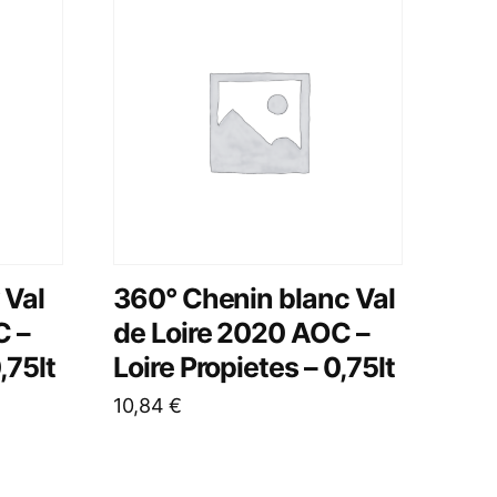
 Val
360° Chenin blanc Val
C –
de Loire 2020 AOC –
,75lt
Loire Propietes – 0,75lt
10,84
€