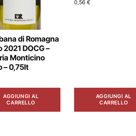
0,56
€
lbana di Romagna
o 2021 DOCG –
ria Monticino
 – 0,75lt
AGGIUNGI AL
AGGIUNGI AL
CARRELLO
CARRELLO