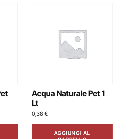
Pet
Acqua Naturale Pet 1
Lt
0,38
€
AGGIUNGI AL