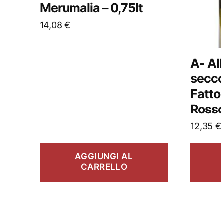
Merumalia – 0,75lt
14,08
€
A- A
secc
Fatto
Rosso
12,35
€
AGGIUNGI AL
CARRELLO