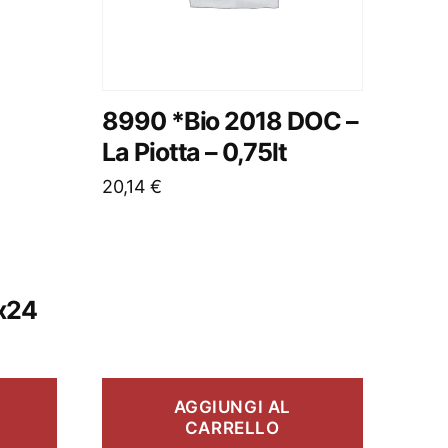
8990 *Bio 2018 DOC –
La Piotta – 0,75lt
20,14
€
 x24
AGGIUNGI AL
CARRELLO