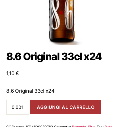
8.6 Original 33cl x24
1,10
€
8.6 Original 33cl x24
8.6
AGGIUNGI AL CARRELLO
Original
33cl
x24
quantità
COD:
swnk_8714800039789
Categorie:
Bevande
,
Birra
Tag:
Birra