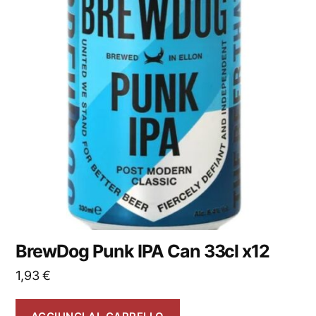
BrewDog Punk IPA Can 33cl x12
1,93
€