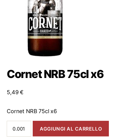
Cornet NRB 75cl x6
5,49
€
Cornet NRB 75cl x6
Cornet
AGGIUNGI AL CARRELLO
NRB
75cl