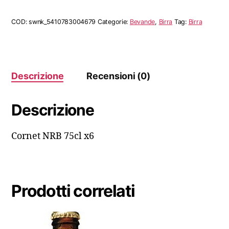
x6
quantità
COD:
swnk_5410783004679
Categorie:
Bevande
,
Birra
Tag:
Birra
Descrizione
Recensioni (0)
Descrizione
Cornet NRB 75cl x6
Prodotti correlati