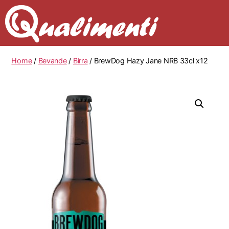
Home
/
Bevande
/
Birra
/ BrewDog Hazy Jane NRB 33cl x12