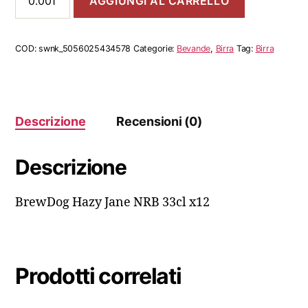
AGGIUNGI AL CARRELLO
Hazy
Jane
NRB
33cl
COD:
swnk_5056025434578
Categorie:
Bevande
,
Birra
Tag:
Birra
x12
quantità
Descrizione
Recensioni (0)
Descrizione
BrewDog Hazy Jane NRB 33cl x12
Prodotti correlati