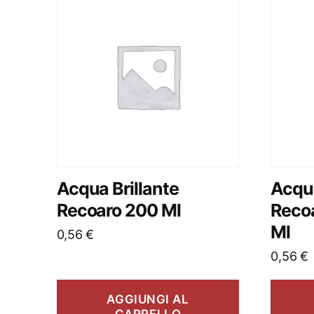
Acqua Brillante
Acqua
Recoaro 200 Ml
Recoa
Ml
0,56
€
0,56
€
AGGIUNGI AL