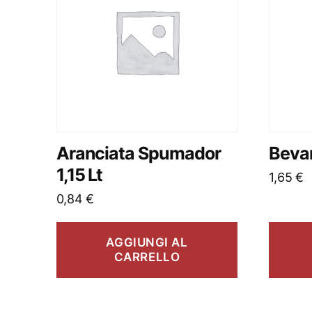
Aranciata Spumador
Bevan
1,15 Lt
1,65
€
0,84
€
AGGIUNGI AL
CARRELLO