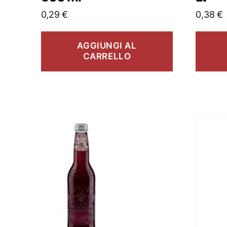
0,29
€
0,38
€
AGGIUNGI AL
CARRELLO