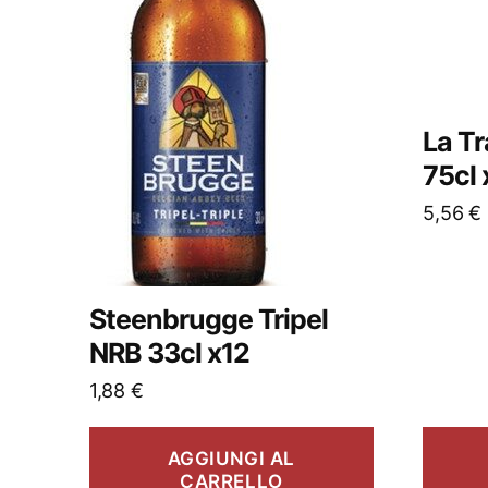
La T
75cl 
5,56
€
Steenbrugge Tripel
NRB 33cl x12
1,88
€
AGGIUNGI AL
CARRELLO