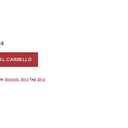
24
AL CARRELLO
ie:
Bevande
,
Birra
Tag:
Birra