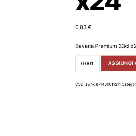
x24
0,83
€
Bavaria Premium 33cl x
Bavaria
AGGIUNGI 
Premium
33cl
x24
quantità
COD:
swnk_871480011211
Categor