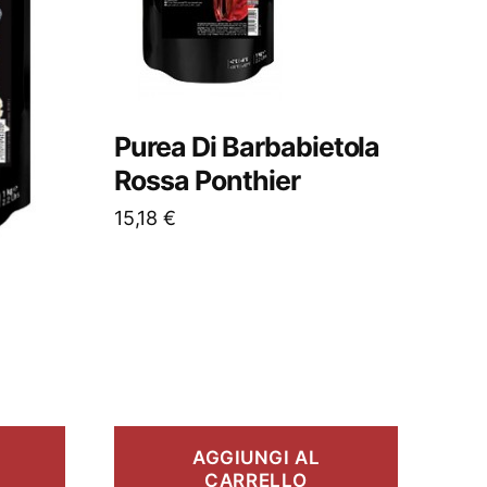
Purea Di Barbabietola
Rossa Ponthier
15,18
€
AGGIUNGI AL
CARRELLO