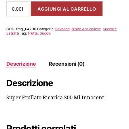
Super
AGGIUNGI AL CARRELLO
Frullato
Ricarica
300
Ml
COD:
fmgl_04200
Categorie:
Bevande
,
Bibite Analcoliche
,
Succhi e
Innocent
Estratti
Tag:
Frutta
,
Succhi
quantità
Descrizione
Recensioni (0)
Descrizione
Super Frullato Ricarica 300 Ml Innocent
Prodotti correlati