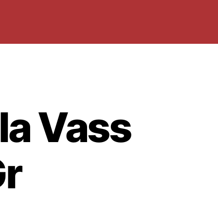
la Vass
r