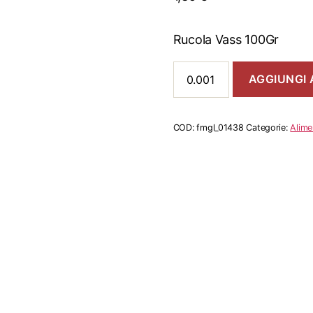
Rucola Vass 100Gr
Rucola
AGGIUNGI 
Vass
100Gr
quantità
COD:
fmgl_01438
Categorie:
Alime