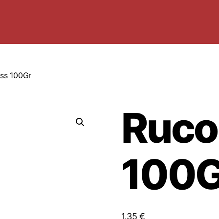
ass 100Gr
Ruco
100G
1,35
€