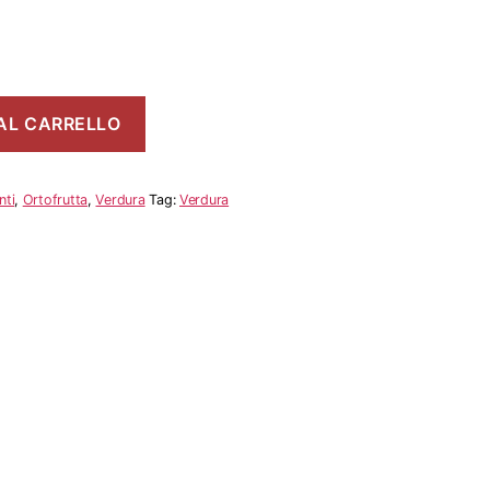
AL CARRELLO
nti
,
Ortofrutta
,
Verdura
Tag:
Verdura