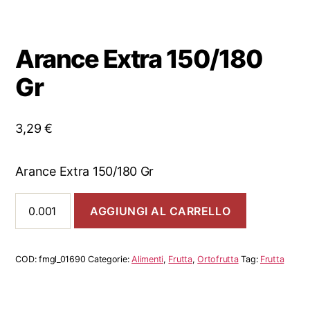
Arance Extra 150/180
Gr
3,29
€
Arance Extra 150/180 Gr
Arance
AGGIUNGI AL CARRELLO
Extra
150/180
Gr
quantità
COD:
fmgl_01690
Categorie:
Alimenti
,
Frutta
,
Ortofrutta
Tag:
Frutta