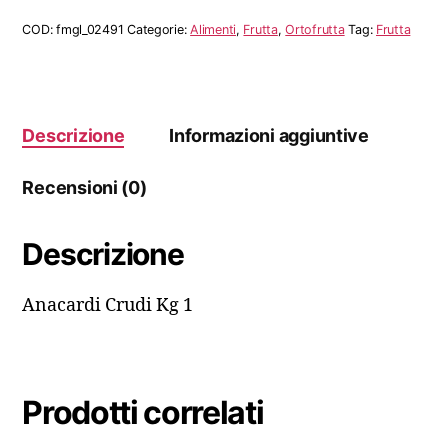
1
quantità
COD:
fmgl_02491
Categorie:
Alimenti
,
Frutta
,
Ortofrutta
Tag:
Frutta
Descrizione
Informazioni aggiuntive
Recensioni (0)
Descrizione
Anacardi Crudi Kg 1
Prodotti correlati