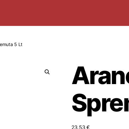
remuta 5 Lt
Aran
Spre
23,53
€