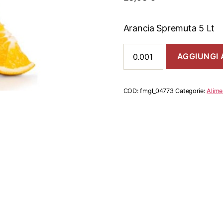
Arancia Spremuta 5 Lt
Arancia
AGGIUNGI 
Spremuta
5
Lt
quantità
COD:
fmgl_04773
Categorie:
Alime