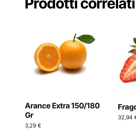
Prodotti correlati
Arance Extra 150/180
Frago
Gr
32,94
3,29
€