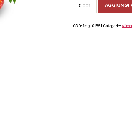
Fragole
AGGIUNGI 
250
Gr
quantità
COD:
fmgl_01851
Categorie:
Alimen