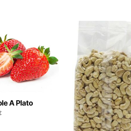
le A Plato
€