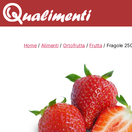
Home
/
Alimenti
/
Ortofrutta
/
Frutta
/ Fragole 25