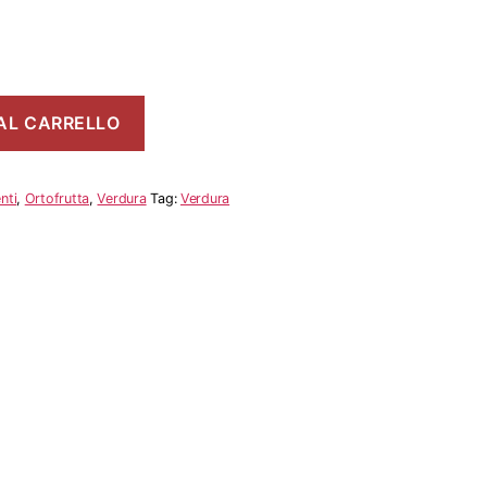
AL CARRELLO
nti
,
Ortofrutta
,
Verdura
Tag:
Verdura