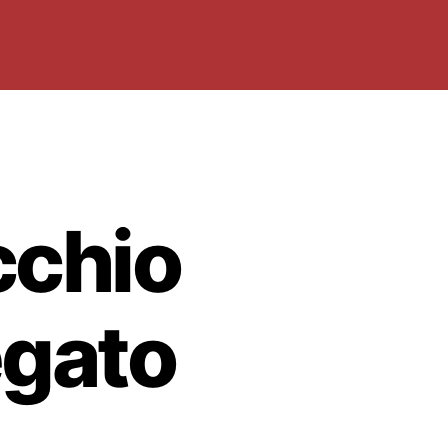
cchio
egato