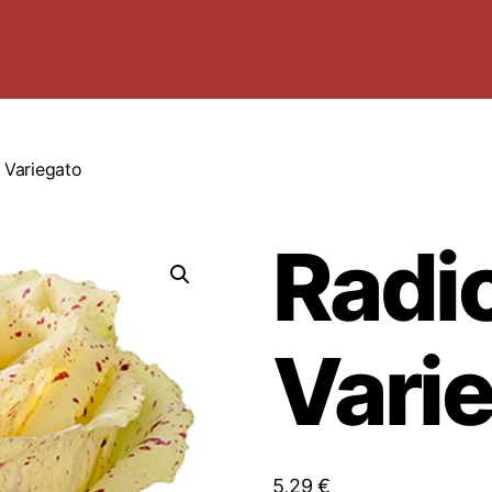
 Variegato
Radi
Vari
5,29
€