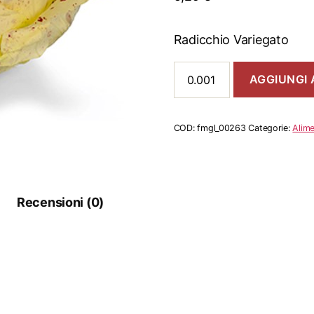
Radicchio Variegato
Radicchio
AGGIUNGI 
Variegato
quantità
COD:
fmgl_00263
Categorie:
Alime
Recensioni (0)