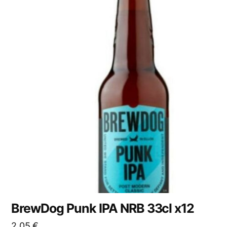
BrewDog Punk IPA NRB 33cl x12
2,05
€