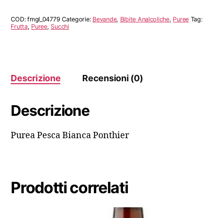
Ponthier
quantità
COD:
fmgl_04779
Categorie:
Bevande
,
Bibite Analcoliche
,
Puree
Tag:
Frutta
,
Puree
,
Succhi
Descrizione
Recensioni (0)
Descrizione
Purea Pesca Bianca Ponthier
Prodotti correlati