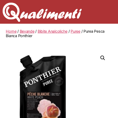
Home
/
Bevande
/
Bibite Analcoliche
/
Puree
/ Purea Pesca
Bianca Ponthier