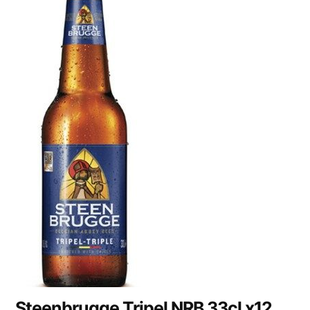
Steenbrugge Tripel NRB 33cl x12