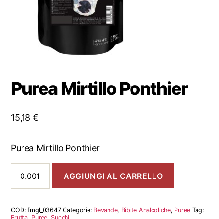
Purea Mirtillo Ponthier
15,18
€
Purea Mirtillo Ponthier
Purea
AGGIUNGI AL CARRELLO
Mirtillo
Ponthier
quantità
COD:
fmgl_03647
Categorie:
Bevande
,
Bibite Analcoliche
,
Puree
Tag:
Frutta
,
Puree
,
Succhi