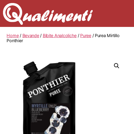
Home
/
Bevande
/
Bibite Analcoliche
/
Puree
/ Purea Mirtillo
Ponthier