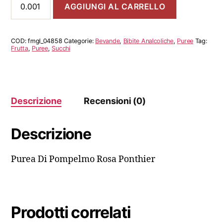
AGGIUNGI AL CARRELLO
Di
Pompelmo
Rosa
Ponthier
COD:
fmgl_04858
Categorie:
Bevande
,
Bibite Analcoliche
,
Puree
Tag:
quantità
Frutta
,
Puree
,
Succhi
Descrizione
Recensioni (0)
Descrizione
Purea Di Pompelmo Rosa Ponthier
Prodotti correlati