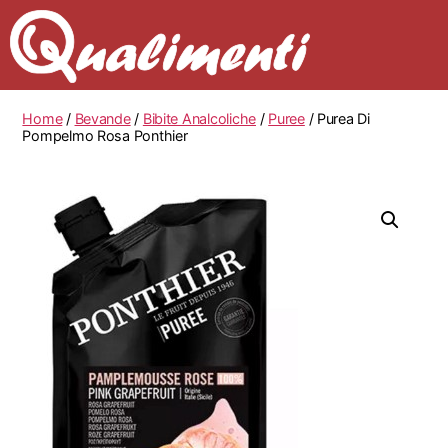
Home
/
Bevande
/
Bibite Analcoliche
/
Puree
/ Purea Di
Pompelmo Rosa Ponthier