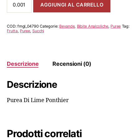
AGGIUNGI AL CARRELLO
Di
Lime
Ponthier
quantità
COD:
fmgl_04790
Categorie:
Bevande
,
Bibite Analcoliche
,
Puree
Tag:
Frutta
,
Puree
,
Succhi
Descrizione
Recensioni (0)
Descrizione
Purea Di Lime Ponthier
Prodotti correlati