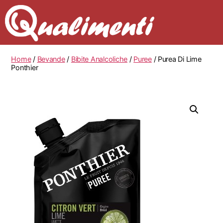
Home
/
Bevande
/
Bibite Analcoliche
/
Puree
/ Purea Di Lime
Ponthier