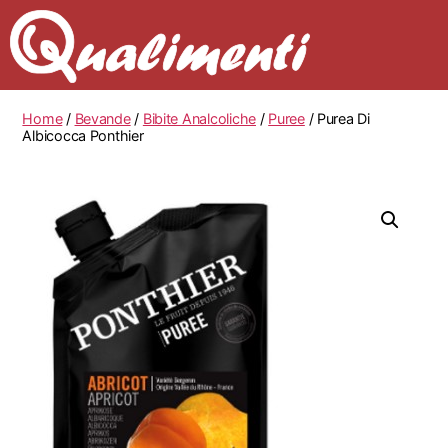
Home
/
Bevande
/
Bibite Analcoliche
/
Puree
/ Purea Di
Albicocca Ponthier