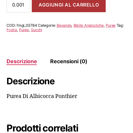
AGGIUNGI AL CARRELLO
Di
Albicocca
Ponthier
quantità
COD:
fmgl_03784
Categorie:
Bevande
,
Bibite Analcoliche
,
Puree
Tag:
Frutta
,
Puree
,
Succhi
Descrizione
Recensioni (0)
Descrizione
Purea Di Albicocca Ponthier
Prodotti correlati