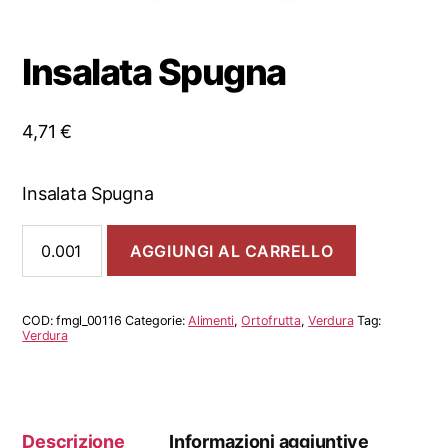
Insalata Spugna
4,71
€
Insalata Spugna
Insalata
AGGIUNGI AL CARRELLO
Spugna
quantità
COD:
fmgl_00116
Categorie:
Alimenti
,
Ortofrutta
,
Verdura
Tag:
Verdura
Descrizione
Informazioni aggiuntive