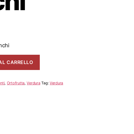
chi
nchi
AL CARRELLO
nti
,
Ortofrutta
,
Verdura
Tag:
Verdura