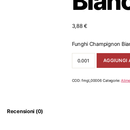
Bian
3,88
€
Funghi Champignon Bia
Funghi
AGGIUNGI 
Champignon
Bianchi
quantità
COD:
fmgl_00006
Categorie:
Alime
Recensioni (0)