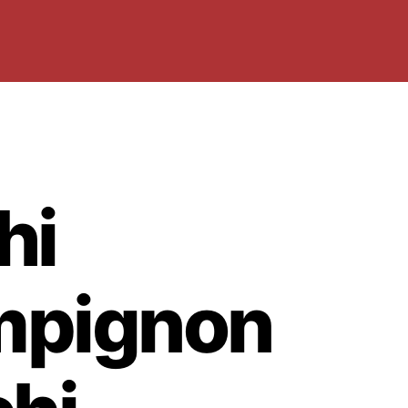
hi
pignon