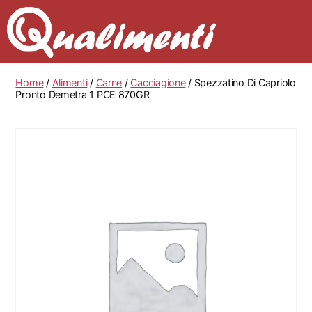
Home
/
Alimenti
/
Carne
/
Cacciagione
/ Spezzatino Di Capriolo
Pronto Demetra 1 PCE 870GR