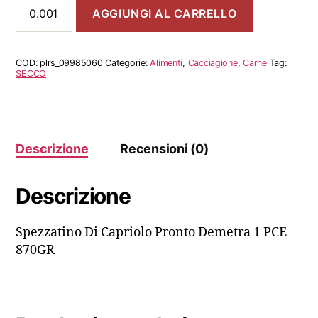
Spezzatino
AGGIUNGI AL CARRELLO
Di
Capriolo
Pronto
Demetra
COD:
plrs_09985060
Categorie:
Alimenti
,
Cacciagione
,
Carne
Tag:
1
SECCO
PCE
870GR
quantità
Descrizione
Recensioni (0)
Descrizione
Spezzatino Di Capriolo Pronto Demetra 1 PCE
870GR