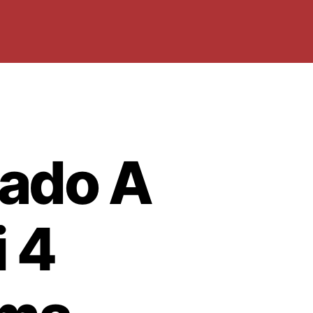
ado A
 4