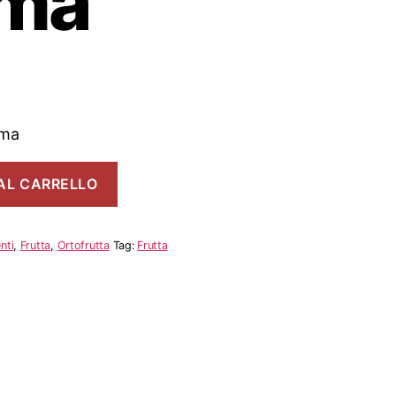
ma
mma
AL CARRELLO
nti
,
Frutta
,
Ortofrutta
Tag:
Frutta