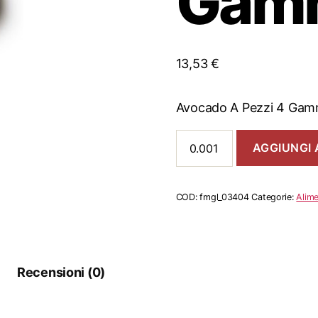
Gam
13,53
€
Avocado A Pezzi 4 Ga
Avocado
AGGIUNGI 
A
Pezzi
4
Gamma
COD:
fmgl_03404
Categorie:
Alime
quantità
Recensioni (0)