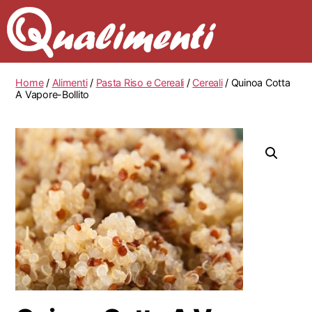
Home
/
Alimenti
/
Pasta Riso e Cereali
/
Cereali
/ Quinoa Cotta
A Vapore-Bollito