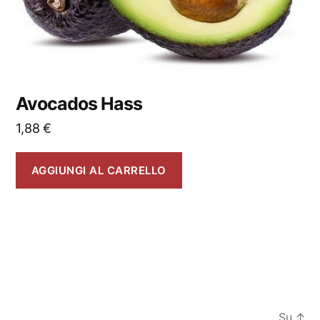
Avocados Hass
1,88
€
AGGIUNGI AL CARRELLO
Su
↑