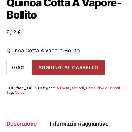
Quinoa Cotta A Vapore-
Bollito
8,12
€
Quinoa Cotta A Vapore-Bollito
Quinoa
AGGIUNGI AL CARRELLO
Cotta
A
Vapore-
Bollito
COD:
fmgl_03605
Categorie:
Alimenti
,
Cereali
,
Pasta Riso e Cereali
quantità
Tag:
Cereali
Descrizione
Informazioni aggiuntive