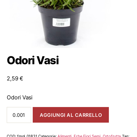
Odori Vasi
2,59
€
Odori Vasi
Odori
AGGIUNGI AL CARRELLO
Vasi
quantità
COD:
fmgl_01831
Categorie:
Alimenti
,
Erbe Fiori Semi
,
Ortofrutta
Tag: