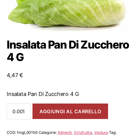
Insalata Pan Di Zucchero
4 G
4,47
€
Insalata Pan Di Zucchero 4 G
Insalata
AGGIUNGI AL CARRELLO
Pan
Di
Zucchero
4
COD:
fmgl_00156
Categorie:
Alimenti
,
Ortofrutta
,
Verdura
Tag: