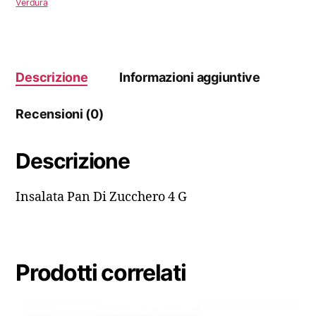
G
Verdura
quantità
Descrizione
Informazioni aggiuntive
Recensioni (0)
Descrizione
Insalata Pan Di Zucchero 4 G
Prodotti correlati