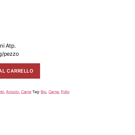
ni Atp.
kg/pezzo
AL CARRELLO
nti
,
Avicolo
,
Carne
Tag:
Bio
,
Carne
,
Pollo