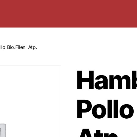
o Bio.Fileni Atp.
Hamb
Pollo