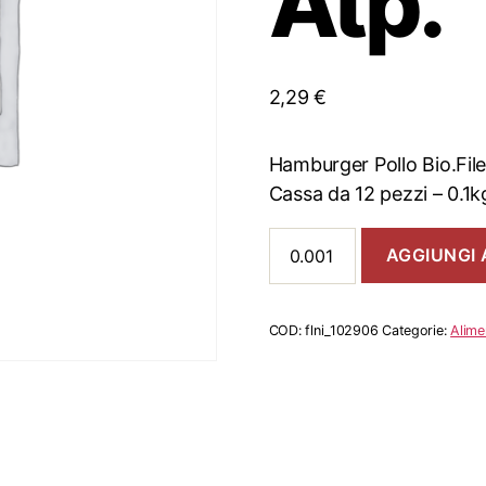
Atp.
2,29
€
Hamburger Pollo Bio.File
Cassa da 12 pezzi – 0.1
Hamburger
AGGIUNGI 
Pollo
Bio.Fileni
Atp.
quantità
COD:
flni_102906
Categorie:
Alime