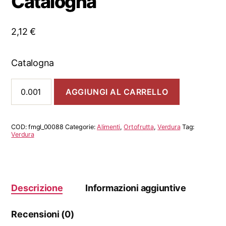
Catalogna
2,12
€
Catalogna
Catalogna
AGGIUNGI AL CARRELLO
quantità
COD:
fmgl_00088
Categorie:
Alimenti
,
Ortofrutta
,
Verdura
Tag:
Verdura
Descrizione
Informazioni aggiuntive
Recensioni (0)