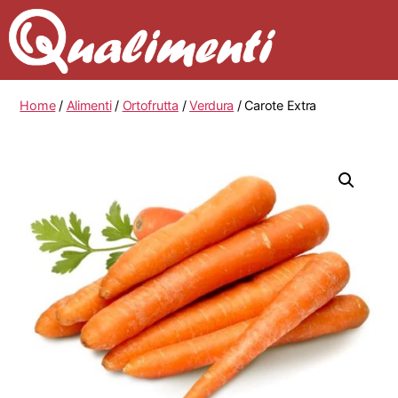
Home
/
Alimenti
/
Ortofrutta
/
Verdura
/ Carote Extra