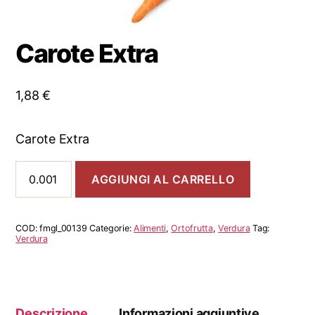
Carote Extra
1,88
€
Carote Extra
Carote
AGGIUNGI AL CARRELLO
Extra
quantità
COD:
fmgl_00139
Categorie:
Alimenti
,
Ortofrutta
,
Verdura
Tag:
Verdura
Descrizione
Informazioni aggiuntive