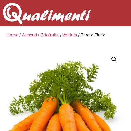
Home
/
Alimenti
/
Ortofrutta
/
Verdura
/ Carote Ciuffo