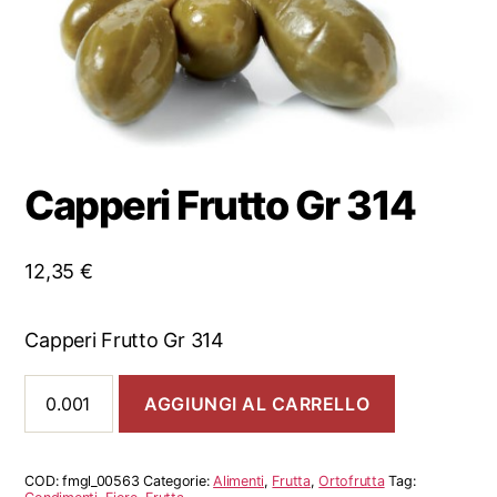
Capperi Frutto Gr 314
12,35
€
Capperi Frutto Gr 314
Capperi
AGGIUNGI AL CARRELLO
Frutto
Gr
314
quantità
COD:
fmgl_00563
Categorie:
Alimenti
,
Frutta
,
Ortofrutta
Tag: