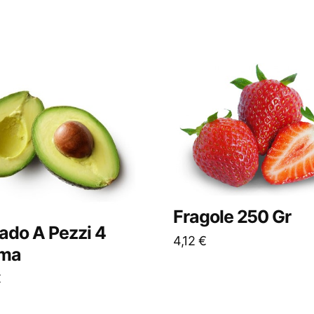
Fragole 250 Gr
ado A Pezzi 4
4,12
€
ma
€