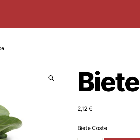
te
Biet
2,12
€
Biete Coste