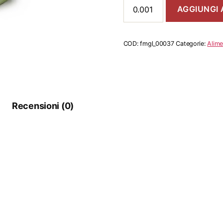
Biete
AGGIUNGI 
Coste
quantità
COD:
fmgl_00037
Categorie:
Alime
Recensioni (0)