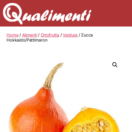
Home
/
Alimenti
/
Ortofrutta
/
Verdura
/ Zucca
Hokkaido/Pattimaron