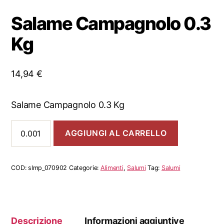
Salame Campagnolo 0.3
Kg
14,94
€
Salame Campagnolo 0.3 Kg
Salame
AGGIUNGI AL CARRELLO
Campagnolo
0.3
Kg
quantità
COD:
slmp_070902
Categorie:
Alimenti
,
Salumi
Tag:
Salumi
Descrizione
Informazioni aggiuntive