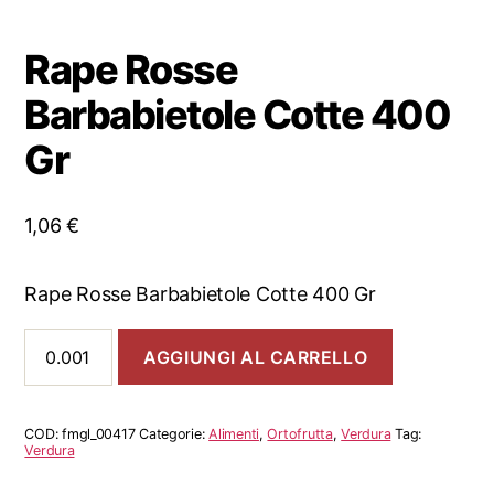
Rape Rosse
Barbabietole Cotte 400
Gr
1,06
€
Rape Rosse Barbabietole Cotte 400 Gr
Rape
AGGIUNGI AL CARRELLO
Rosse
Barbabietole
Cotte
400
COD:
fmgl_00417
Categorie:
Alimenti
,
Ortofrutta
,
Verdura
Tag:
Gr
Verdura
quantità