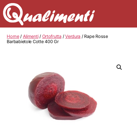
Home
/
Alimenti
/
Ortofrutta
/
Verdura
/ Rape Rosse
Barbabietole Cotte 400 Gr