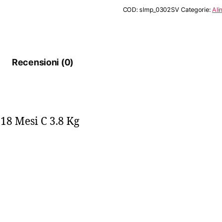
S/O
COD:
slmp_0302SV
Categorie:
Ali
Meta’
18
Mesi
C
quantità
Recensioni (0)
18 Mesi C 3.8 Kg