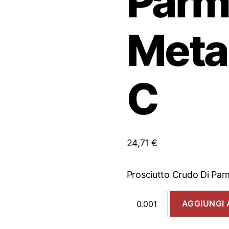
Parm
Meta
C
24,71
€
Prosciutto Crudo Di Par
Prosciutto
AGGIUNGI 
Crudo
Di
Parma