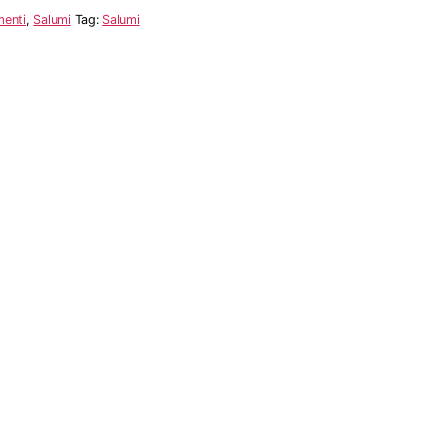
menti
,
Salumi
Tag:
Salumi