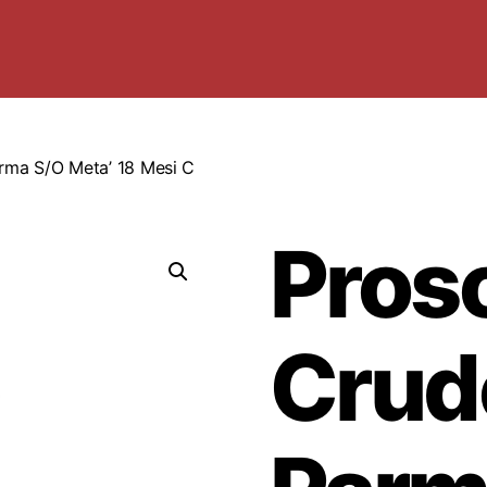
arma S/O Meta’ 18 Mesi C
Prosc
Crud