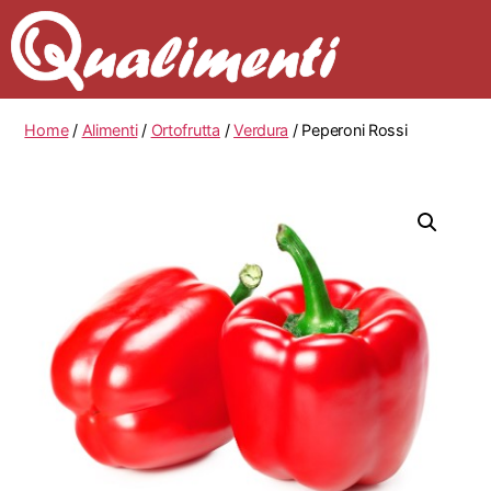
Home
/
Alimenti
/
Ortofrutta
/
Verdura
/ Peperoni Rossi