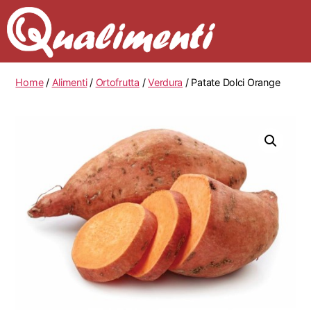
Home
/
Alimenti
/
Ortofrutta
/
Verdura
/ Patate Dolci Orange