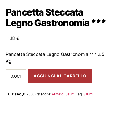
Pancetta Steccata
Legno Gastronomia ***
11,18
€
Pancetta Steccata Legno Gastronomia *** 2.5
Kg
Pancetta
AGGIUNGI AL CARRELLO
Steccata
Legno
Gastronomia
***
COD:
slmp_012300
Categorie:
Alimenti
,
Salumi
Tag:
Salumi
quantità