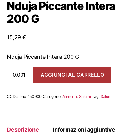
Nduja Piccante Intera
200 G
15,29
€
Nduja Piccante Intera 200 G
Nduja
AGGIUNGI AL CARRELLO
Piccante
Intera
200
G
COD:
slmp_150900
Categorie:
Alimenti
,
Salumi
Tag:
Salumi
quantità
Descrizione
Informazioni aggiuntive