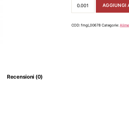
Mele
AGGIUNGI 
Renette
quantità
COD:
fmgl_00678
Categorie:
Alime
Recensioni (0)