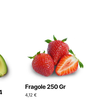
Fragole 250 Gr
4
4,12
€