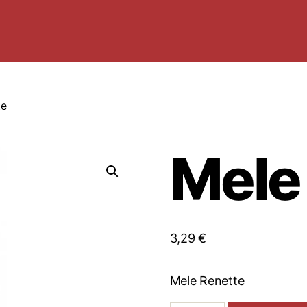
te
Mele
3,29
€
Mele Renette