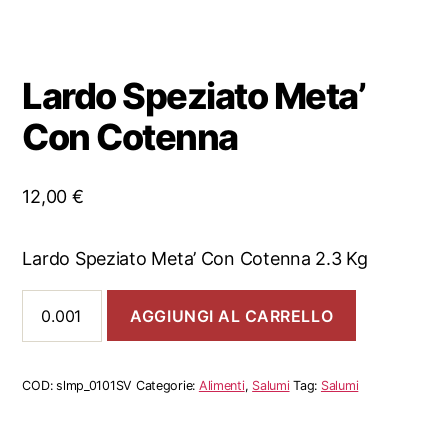
Lardo Speziato Meta’
Con Cotenna
12,00
€
Lardo Speziato Meta’ Con Cotenna 2.3 Kg
Lardo
AGGIUNGI AL CARRELLO
Speziato
Meta’
Con
Cotenna
COD:
slmp_0101SV
Categorie:
Alimenti
,
Salumi
Tag:
Salumi
quantità