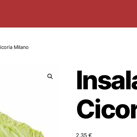
icoria Milano
Insal
Cicor
2,35
€