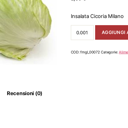
Insalata Cicoria Milano
Insalata
AGGIUNGI 
Cicoria
Milano
quantità
COD:
fmgl_00072
Categorie:
Alime
Recensioni (0)