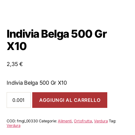
Indivia Belga 500 Gr
X10
2,35
€
Indivia Belga 500 Gr X10
Indivia
AGGIUNGI AL CARRELLO
Belga
500
Gr
X10
COD:
fmgl_00330
Categorie:
Alimenti
,
Ortofrutta
,
Verdura
Tag:
quantità
Verdura