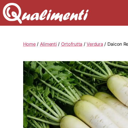
Home
/
Alimenti
/
Ortofrutta
/
Verdura
/ Daicon Re