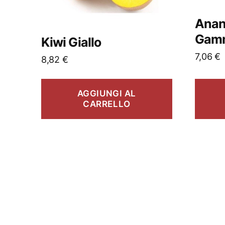
Anan
Gam
Kiwi Giallo
7,06
€
8,82
€
AGGIUNGI AL
CARRELLO