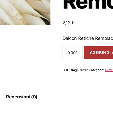
Remo
2,12
€
Daicon Retiche Remolac
Daicon
AGGIUNGI 
Retiche
Remolacci
quantità
COD:
fmgl_01292
Categorie:
Alime
Recensioni (0)