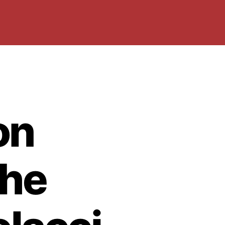
on
che