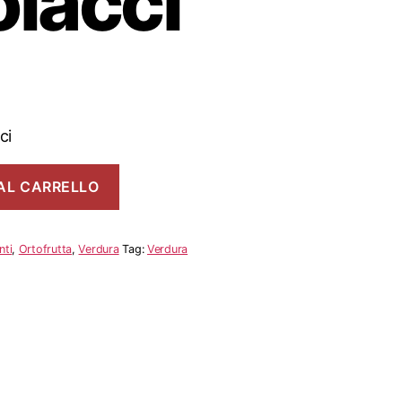
lacci
ci
AL CARRELLO
nti
,
Ortofrutta
,
Verdura
Tag:
Verdura