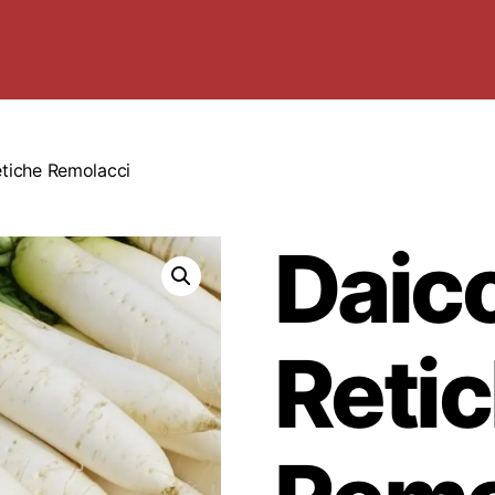
tiche Remolacci
Daic
Reti