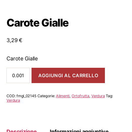
Carote Gialle
3,29
€
Carote Gialle
Carote
AGGIUNGI AL CARRELLO
Gialle
quantità
COD:
fmgl_02145
Categorie:
Alimenti
,
Ortofrutta
,
Verdura
Tag:
Verdura
Descrizione
Informazioni aggiuntive