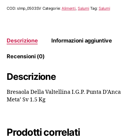
I.G.P.
Punta
COD:
slmp_0503SV
Categorie:
Alimenti
,
Salumi
Tag:
Salumi
D'Anca
Meta’
Sv
quantità
Descrizione
Informazioni aggiuntive
Recensioni (0)
Descrizione
Bresaola Della Valtellina I.G.P. Punta D’Anca
Meta’ Sv 1.5 Kg
Prodotti correlati