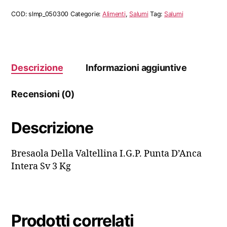
I.G.P.
Punta
COD:
slmp_050300
Categorie:
Alimenti
,
Salumi
Tag:
Salumi
D'Anca
Intera
Sv
quantità
Descrizione
Informazioni aggiuntive
Recensioni (0)
Descrizione
Bresaola Della Valtellina I.G.P. Punta D’Anca
Intera Sv 3 Kg
Prodotti correlati