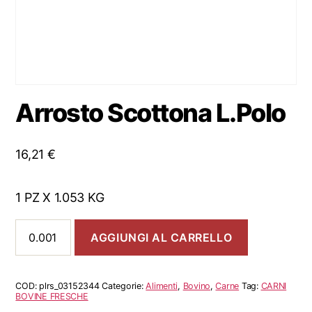
Arrosto Scottona L.Polo
16,21
€
1 PZ X 1.053 KG
Arrosto
AGGIUNGI AL CARRELLO
Scottona
L.Polo
quantità
COD:
plrs_03152344
Categorie:
Alimenti
,
Bovino
,
Carne
Tag:
CARNI
BOVINE FRESCHE