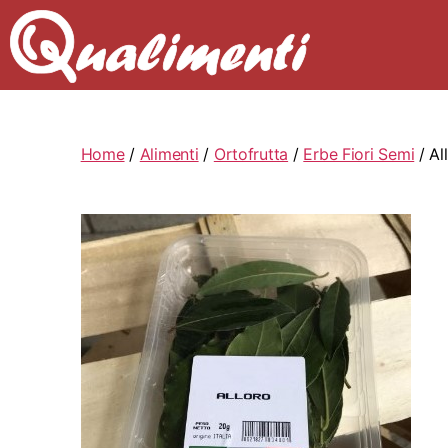
Home
/
Alimenti
/
Ortofrutta
/
Erbe Fiori Semi
/ Al