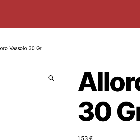
loro Vassoio 30 Gr
Allor
30 G
1,53
€