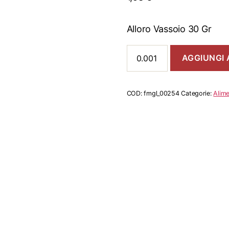
Alloro Vassoio 30 Gr
Alloro
AGGIUNGI 
Vassoio
30
Gr
quantità
COD:
fmgl_00254
Categorie:
Alime