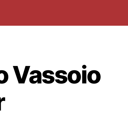
o Vassoio
r